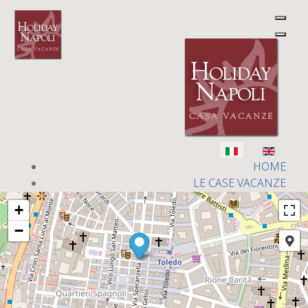
Share this with your friends:
Visite: 70334
Seleziona la tua lingua
HOME
LE CASE VACANZE
BILOCALE FULL OPTIONAL! VIA TOLEDO
+
NAPOLI CENTRO
−
PALAZZO CIRELLA
VIA TOLEDO
MATILDE SERAO
MUSICA E APERITIVI H24 NAPOLI CENTRO
QUARTIERI SPAGNOLI