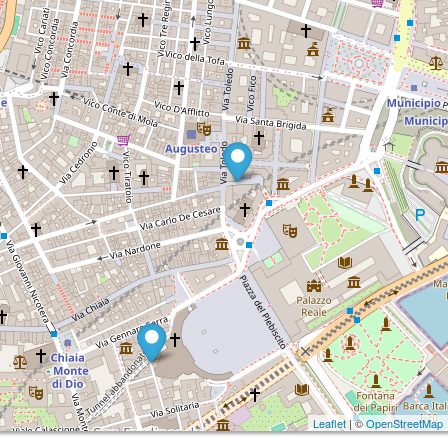
VIA TOLEDO
COSA VISITARE
CASA PULCINELLA DIETRO PIAZZA
PLEBISCITO A NAPOLI
PIZZOFALCONE
PIAZZA PLEBISCITO
GALLERIA BORBONICA
PHOTOGALLERY
COLLEGAMENTI
LA GUIDA DI STEFANO
Leaflet
| ©
OpenStreetMap