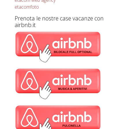
etacom web agency
etacomfoto
Prenota le nostre case vacanze con
airbnb.it