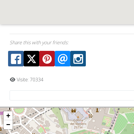
Share this with your friends:
Visite: 70334
+
−