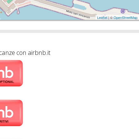
Leaflet
| ©
OpenStreetMap
canze con airbnb.it