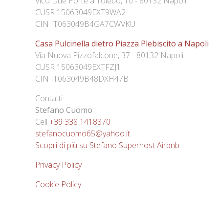
Vico Due Porte a Toledo, 10 - 80132 Napoli
CUSR 15063049EXT9WA2
CIN IT063049B4GA7CWVKU
Casa Pulcinella dietro Piazza Plebiscito a Napoli
Via Nuova Pizzofalcone, 37 - 80132 Napoli
CUSR 15063049EXTFZJ1
CIN IT063049B48DXH47B
Contatti:
Stefano Cuomo
Cell
+39 338 1418370
stefanocuomo65@yahoo.it
Scopri di più su Stefano Superhost Airbnb
Privacy Policy
Cookie Policy