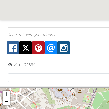
Share this with your friends:
Visite: 70334
+
−