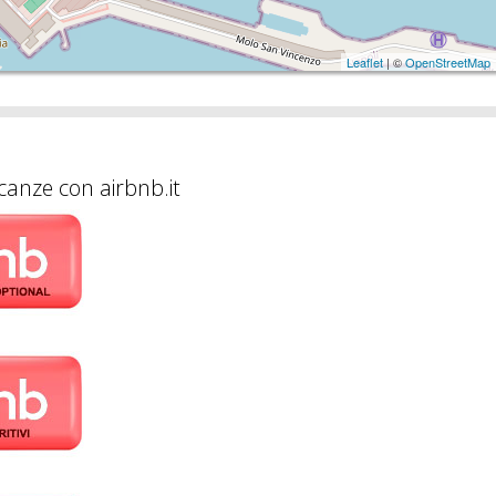
Leaflet
| ©
OpenStreetMap
canze con airbnb.it