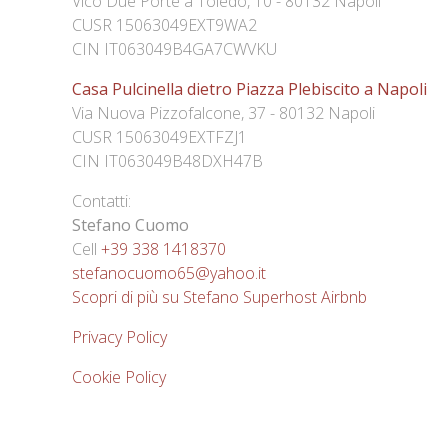
Vico Due Porte a Toledo, 10 - 80132 Napoli
CUSR 15063049EXT9WA2
CIN IT063049B4GA7CWVKU
Casa Pulcinella dietro Piazza Plebiscito a Napoli
Via Nuova Pizzofalcone, 37 - 80132 Napoli
CUSR 15063049EXTFZJ1
CIN IT063049B48DXH47B
Contatti:
Stefano Cuomo
Cell
+39 338 1418370
stefanocuomo65@yahoo.it
Scopri di più su Stefano Superhost Airbnb
Privacy Policy
Cookie Policy